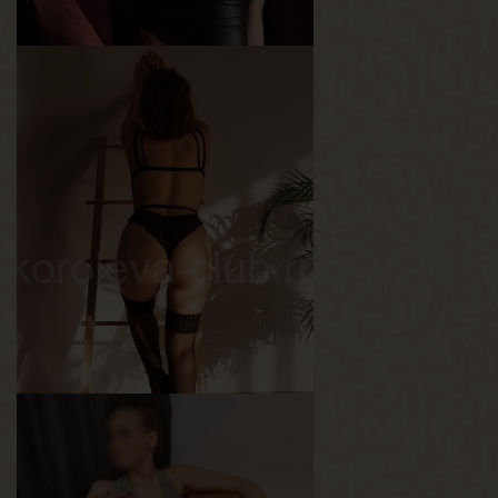
Марго
Возраст
30
Рост
153 см
Вес
46 кг
Грудь
2-й