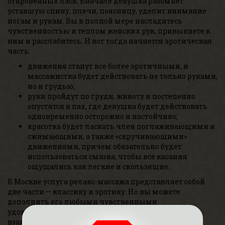
откровенных ласк. Вначале девушка разомнет
уставшую спину, плечи, поясницу, уделит внимание
ногам и рукам. Вы в полной мере насладитесь
чувственностью и теплом женских рук, привыкнете к
ним и расслабитесь. И вот тогда начнется эротическая
часть:
движения станут все более эротичными, и
массажистка будет действовать не только руками,
но и грудью;
руки пройдут по груди, животу и постепенно
опустятся в пах, где девушка будет действовать
одновременно осторожно и настойчиво;
красотка будет ласкать член поглаживающими и
сжимающими, а также «скручивающими»
движениями, причем обязательно будет
использоваться смазка, чтобы все касания
ощущались как легкие и скользящие.
В Москве услуга релакс-массажа представляет собой
две части — классику и эротику. Но вы можете
дополнить его любыми чувственными
удовольствиями — шоу, играми в переодевание,
взаимными ласками.