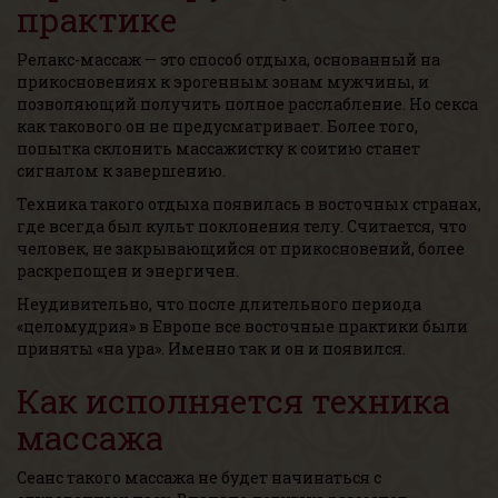
практике
Релакс-массаж — это способ отдыха, основанный на
прикосновениях к эрогенным зонам мужчины, и
позволяющий получить полное расслабление. Но секса
как такового он не предусматривает. Более того,
попытка склонить массажистку к соитию станет
сигналом к завершению.
Техника такого отдыха появилась в восточных странах,
где всегда был культ поклонения телу. Считается, что
человек, не закрывающийся от прикосновений, более
раскрепощен и энергичен.
Неудивительно, что после длительного периода
«целомудрия» в Европе все восточные практики были
приняты «на ура». Именно так и он и появился.
Как исполняется техника
массажа
Сеанс такого массажа не будет начинаться с