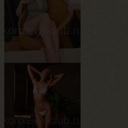
Алсу
Возраст
36
Рост
164 см
Вес
56 кг
Грудь
2-й
Астра
Возраст
30
Рост
160 см
Вес
56 кг
Грудь
2-й