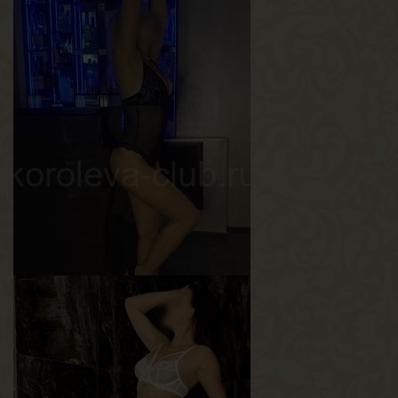
Аврора
Возраст
35
Рост
175 см
Вес
65 кг
Грудь
4-й
Полина
Возраст
39
Рост
162 см