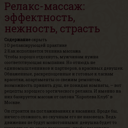
Релакс-массаж:
эффектность,
нежность, страсть
Содержание
скрыть
1
О релаксирующей практике
2
Как исполняется техника массажа
Чтобы хорошо отдохнуть, мужчинам нужна
соответствующая компания. Но отнюдь не
единомышленников и партнеров, а красивых девушек.
Обнаженные, раскрепощенные и готовые к ласкам
красотки, апартаменты со свежим ремонтом,
возможность принять душ, не покидая комнаты, — вот
рецепты хорошего эротического релакса. И именно на
них базируется массаж от салона "Королева Клуб" в
Москве.
Он строится на поглаживаниях и касаниях. Вроде бы,
ничего сложного, но скучным его не назовешь. Ведь
движения не будут монотонными: девушка будет то