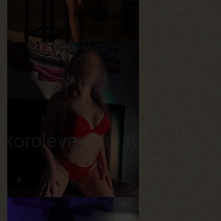
Афродита
Возраст
30
Рост
170 см
Вес
50 кг
Грудь
3-й