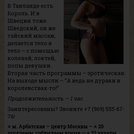
В Таиланде есть
Король. И в
Швеции тоже.
Шведский, он же
тайский массаж,
делается тело в
тело – с помощью
коленей, локтей,
попы девушки.
Вторая часть программы – эротическая.
На выходе мысли – “А ведь не дураки в
королевствах-то!”
Продолжительность — 1 час
Заинтересованы? Звоните
+7 (969) 555-67-
76
!
⭐ м. Арбатская — центр Москвы — ⭐ 20
программ, соблюдаем время — ⭐ 32 анкеты,