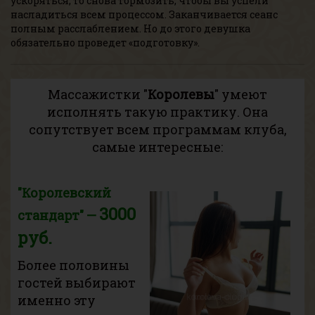
ускоряться, то снова тормозить, чтобы вы успели
насладиться всем процессом. Заканчивается сеанс
полным расслаблением. Но до этого девушка
обязательно проведет «подготовку».
Массажистки "
Королевы
" умеют
исполнять такую практику. Она
сопутствует
всем программам клуба
,
самые интересные:
"Королевский
3000
стандарт" —
руб.
Более половины
гостей выбирают
именно эту