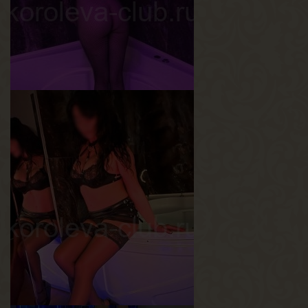
Лера
Возраст
30
Рост
164 см
Вес
54 кг
Грудь
4-й