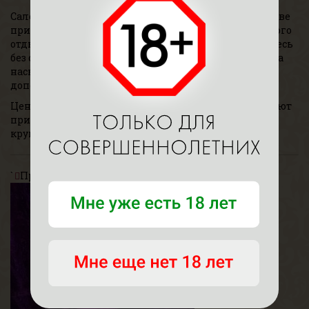
Салон эротического релакса «Королева Клуб» в Москве
приглашает на комплексные программы массажного
отдыха продолжительностью от 1 часа. Наслаждайтесь
без ограничений! К любой программе, даже если она
насыщенна эмоциями до краев, можно выбрать
дополнение.
Цены в прайсе — от 2000 рублей, и, к тому же, порадуют
приятными скидками. Принимаем гостей
круглосуточно.
`
Предыдущая
Следующая