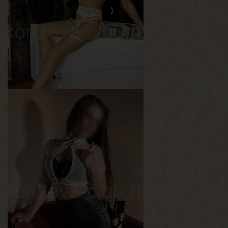
Вес
53 кг
Грудь
3-й
Кэтрин
Возраст
30
Рост
160 см
Вес
50 кг
Грудь
2-й